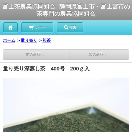
富士茶農業協同組合│静岡県富士市・富士宮市の
茶専門の農業協同組合
カート
検索
ホーム
＞
量り売り
＞
煎茶
前の商品へ
次の商品へ
量り売り深蒸し茶 400号 200ｇ入