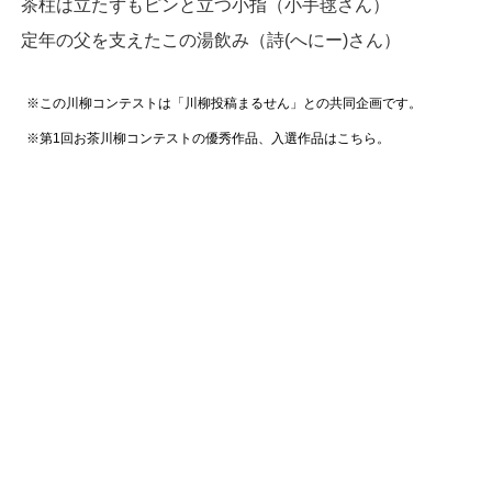
茶柱は立たずもピンと立つ小指（小手毬さん）
定年の父を支えたこの湯飲み（詩(へにー)さん）
※この川柳コンテストは「川柳投稿まるせん」との共同企画です。
※第1回お茶川柳コンテストの優秀作品、入選作品はこちら。