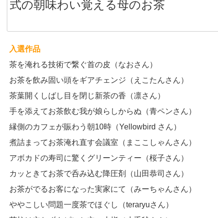
式の朝味わい覚える母のお茶
入選作品
茶を淹れる技術で繋ぐ首の皮（なおさん）
お茶を飲み固い頭をギアチェンジ（えこたんさん）
茶葉開くしばし目を閉じ新茶の香（凛さん）
手を添えてお茶飲む我が娘らしからぬ（青ペンさん）
縁側のカフェが賑わう朝10時（Yellowbird さん）
煮詰まってお茶淹れ直す会議室（まここしゃんさん）
アボカドの寿司に驚くグリーンティー（桜子さん）
カッときてお茶で呑み込む降圧剤（山田恭司さん）
お茶がでるお客になった実家にて（みーちゃんさん）
ややこしい問題一度茶でほぐし（teraryuさん）