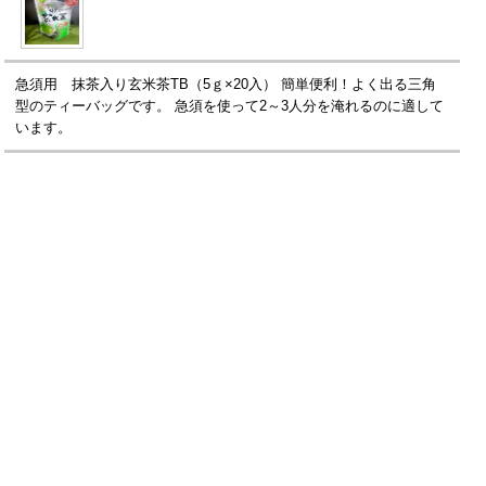
急須用 抹茶入り玄米茶TB（5ｇ×20入） 簡単便利！よく出る三角
型のティーバッグです。 急須を使って2～3人分を淹れるのに適して
います。