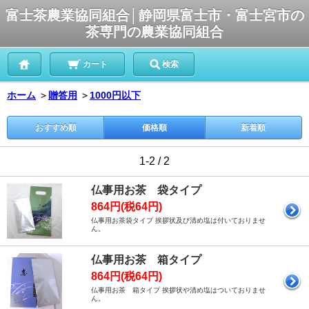
富士茶農業協同組合│静岡県富士市・富士宮市の
茶専門の農業協同組合
カート
検索
ホーム
＞
贈答用
＞
1000円以下
おすすめ順
価格順
新着順
1-2 / 2
仏事用お茶 袋タイプ
864円(税64円)
仏事用お茶袋タイプ 挨拶状及び清め塩は付いておりませ
ん。
仏事用お茶 箱タイプ
864円(税64円)
仏事用お茶 箱タイプ 挨拶状や清め塩はついておりませ
ん。